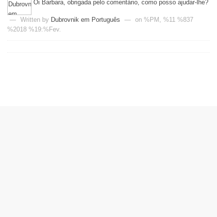
Oi Barbara, obrigada pelo comentário, como posso ajudar-lhe?
—
Written by
Dubrovnik em Português
—
on %PM, %11 %837
%2018 %19:%Fev.