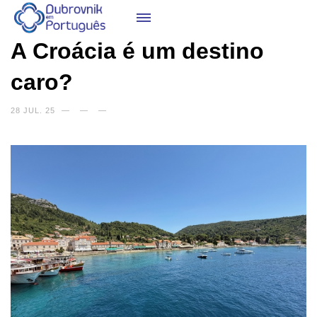
A Croácia é um destino
caro?
28 JUL. 25
—
—
—