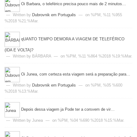
Oi Barbara, o teleférico precisa pouco mais de 2 minutos…
—
Written by
Dubrovnik em Português
—
on %PM, %11 %955
%2018 %21:%Mar.
qUANTO TEMPO DEMORA A VIAGEM DE TELEFÉRICO
(IDA E VOLTA)?
—
Written by BÁRBARA
—
on %PM, %11 %864 %2018 %19:%Mar.
Oi Junea, com certeza esta viagem será a preparação para…
—
Written by
Dubrovnik em Português
—
on %PM, %05 %600
%2018 %13:%Mar.
Depois dessa viagem ja Pode ter a corsvem de vir…
—
Written by Junea
—
on %PM, %04 %690 %2018 %15:%Mar.