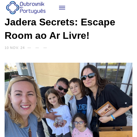
Jadera Secrets: Escape
Room ao Ar Livre!
10 NOV. 24
—
—
—