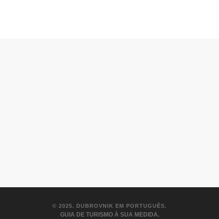
© 2025. DUBROVNIK EM PORTUGUÊS
.
GUIA DE TURISMO À SUA MEDIDA.