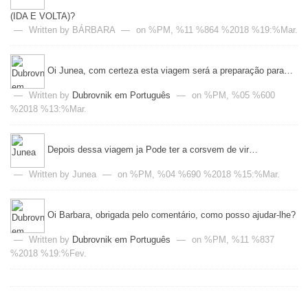
(IDA E VOLTA)?
—
Written by BÁRBARA
—
on %PM, %11 %864 %2018 %19:%Mar.
Oi Junea, com certeza esta viagem será a preparação para…
—
Written by
Dubrovnik em Português
—
on %PM, %05 %600
%2018 %13:%Mar.
Depois dessa viagem ja Pode ter a corsvem de vir…
—
Written by Junea
—
on %PM, %04 %690 %2018 %15:%Mar.
Oi Barbara, obrigada pelo comentário, como posso ajudar-lhe?
—
Written by
Dubrovnik em Português
—
on %PM, %11 %837
%2018 %19:%Fev.