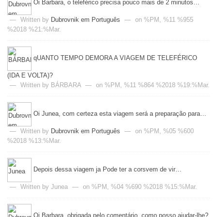
Oi Barbara, o teleférico precisa pouco mais de 2 minutos…
—
Written by
Dubrovnik em Português
—
on %PM, %11 %955
%2018 %21:%Mar.
qUANTO TEMPO DEMORA A VIAGEM DE TELEFÉRICO
(IDA E VOLTA)?
—
Written by BÁRBARA
—
on %PM, %11 %864 %2018 %19:%Mar.
Oi Junea, com certeza esta viagem será a preparação para…
—
Written by
Dubrovnik em Português
—
on %PM, %05 %600
%2018 %13:%Mar.
Depois dessa viagem ja Pode ter a corsvem de vir…
—
Written by Junea
—
on %PM, %04 %690 %2018 %15:%Mar.
Oi Barbara, obrigada pelo comentário, como posso ajudar-lhe?