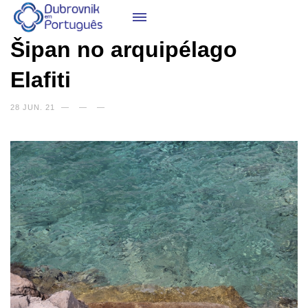
Šipan no arquipélago
Elafiti
28 JUN. 21
—
—
—