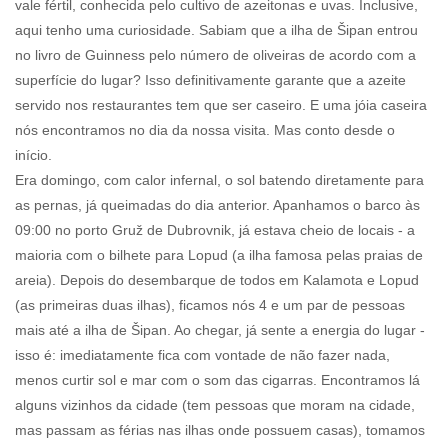
vale fértil, conhecida pelo cultivo de azeitonas e uvas. Inclusive,
aqui tenho uma curiosidade. Sabiam que a ilha de Šipan entrou
no livro de Guinness pelo número de oliveiras de acordo com a
superfície do lugar? Isso definitivamente garante que a azeite
servido nos restaurantes tem que ser caseiro. E uma jóia caseira
nós encontramos no dia da nossa visita. Mas conto desde o
início.
Era domingo, com calor infernal, o sol batendo diretamente para
as pernas, já queimadas do dia anterior. Apanhamos o barco às
09:00 no porto Gruž de Dubrovnik, já estava cheio de locais - a
maioria com o bilhete para Lopud (a ilha famosa pelas praias de
areia). Depois do desembarque de todos em Kalamota e Lopud
(as primeiras duas ilhas), ficamos nós 4 e um par de pessoas
mais até a ilha de Šipan. Ao chegar, já sente a energia do lugar -
isso é: imediatamente fica com vontade de não fazer nada,
menos curtir sol e mar com o som das cigarras. Encontramos lá
alguns vizinhos da cidade (tem pessoas que moram na cidade,
mas passam as férias nas ilhas onde possuem casas), tomamos