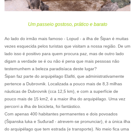
Um passeio gostoso, prático e barato
Ao lado do irmão mais famoso - Lopud - a ilha de Šipan é muitas
vezes esquecida pelos turistas que visitam a nossa região. De um
lado isso é positivo para quem procura paz, mas de outro lado
digam a verdade se é ou não é pena que mais pessoas não
testemunhem a beleza paradisíaca deste lugar?
Šipan faz parte do arquipélago Elafiti, que administrativamente
pertence a Dubrovnik. Localizada a pouco mais de 8,3 milhas
náuticas de Dubrovnik (cca 12,5 km), e com a superfície de
pouco mais de 15 km2, é a maior ilha do arquipélago. Uma vez
percorri a ilha de bicicleta, foi fantástico.
Com apenas 400 habitantes permanentes e dois povoados
(Šipanska luka e Suđurađ - atrevem-se pronunciar), é a única ilha
do arquipélago que tem estrada (e transporte). No meio fica uma