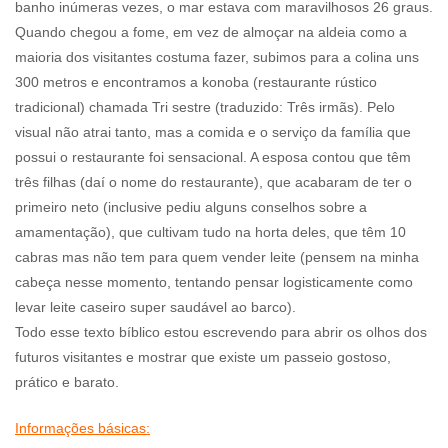
banho inúmeras vezes, o mar estava com maravilhosos 26 graus.
Quando chegou a fome, em vez de almoçar na aldeia como a
maioria dos visitantes costuma fazer, subimos para a colina uns
300 metros e encontramos a konoba (restaurante rústico
tradicional) chamada Tri sestre (traduzido: Três irmãs). Pelo
visual não atrai tanto, mas a comida e o serviço da família que
possui o restaurante foi sensacional. A esposa contou que têm
três filhas (daí o nome do restaurante), que acabaram de ter o
primeiro neto (inclusive pediu alguns conselhos sobre a
amamentação), que cultivam tudo na horta deles, que têm 10
cabras mas não tem para quem vender leite (pensem na minha
cabeça nesse momento, tentando pensar logisticamente como
levar leite caseiro super saudável ao barco).
Todo esse texto bíblico estou escrevendo para abrir os olhos dos
futuros visitantes e mostrar que existe um passeio gostoso,
prático e barato.
Informações básicas: