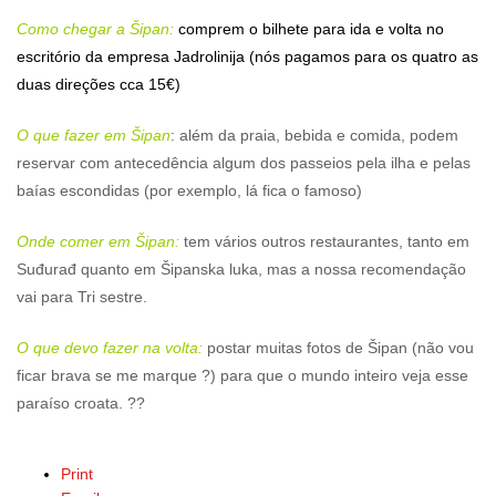
Como chegar a Šipan:
comprem o bilhete para ida e volta no
escritório da empresa Jadrolinija (nós pagamos para os quatro as
duas direções cca 15€)
O que fazer em Šipan
: além da praia, bebida e comida, podem
reservar com antecedência algum dos passeios pela ilha e pelas
baías escondidas (por exemplo, lá fica o famoso)
Onde comer em Šipan:
tem vários outros restaurantes, tanto em
Suđurađ quanto em Šipanska luka, mas a nossa recomendação
vai para Tri sestre.
O que devo fazer na volta:
postar muitas fotos de Šipan (não vou
ficar brava se me marque ?) para que o mundo inteiro veja esse
paraíso croata. ??
Print