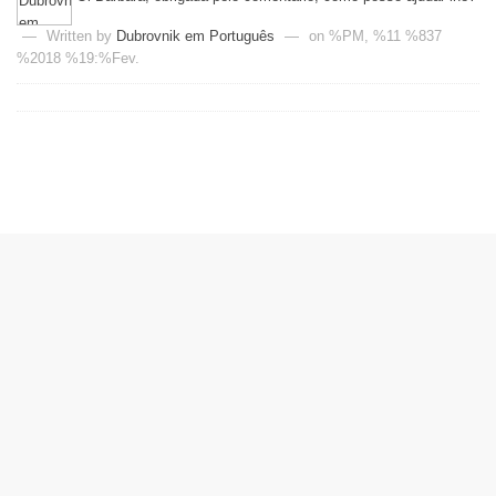
—
Written by
Dubrovnik em Português
—
on %PM, %11 %837
%2018 %19:%Fev.