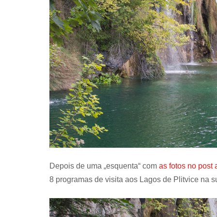
Depois de uma „esquenta“ com
as fotos no post 
8 programas de visita aos Lagos de Plitvice na 