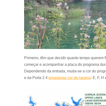
Primeiro, têm que decidir quanto tempo querem f
começar e acompanhar a placa do programa duran
Dependendo da entrada, muda-se a cor do prog
e da Porta 2 4
programas cor-de-laranja
: E, F, H 