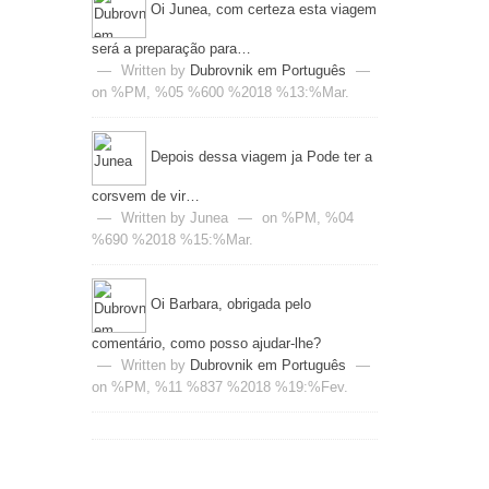
Oi Junea, com certeza esta viagem
será a preparação para…
—
Written by
Dubrovnik em Português
—
on %PM, %05 %600 %2018 %13:%Mar.
Depois dessa viagem ja Pode ter a
corsvem de vir…
—
Written by Junea
—
on %PM, %04
%690 %2018 %15:%Mar.
Oi Barbara, obrigada pelo
comentário, como posso ajudar-lhe?
—
Written by
Dubrovnik em Português
—
on %PM, %11 %837 %2018 %19:%Fev.