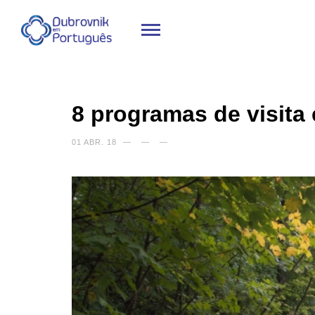
8 programas de visita 
01 ABR. 18
—
—
—