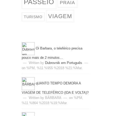
PASSEIO
PRAIA
VIAGEM
TURISMO
Oi Barbara, o teleférico precisa
pouco mais de 2 minutos…
—
Written by
Dubrovnik em Português
—
on %PM, %11 %955 %2018 %21:%Mar.
qUANTO TEMPO DEMORA A
VIAGEM DE TELEFÉRICO (IDA E VOLTA)?
—
Written by BÁRBARA
—
on %PM,
%11 %864 %2018 %19:%Mar.