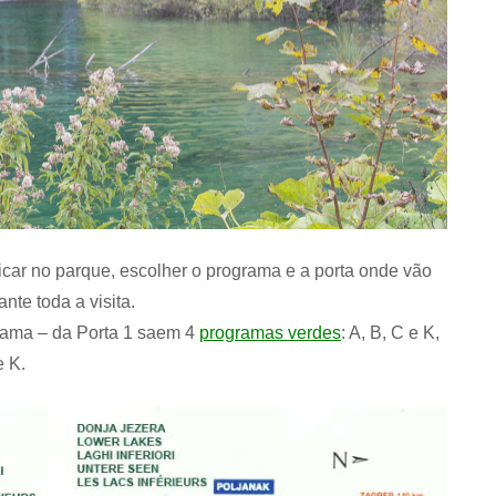
icar no parque, escolher o programa e a porta onde vão
te toda a visita.
rama – da Porta 1 saem 4
programas verdes
: A, B, C e K,
e K.