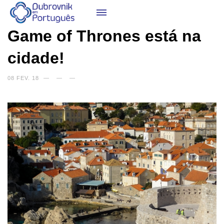
Game of Thrones está na
cidade!
08 FEV. 18
—
—
—