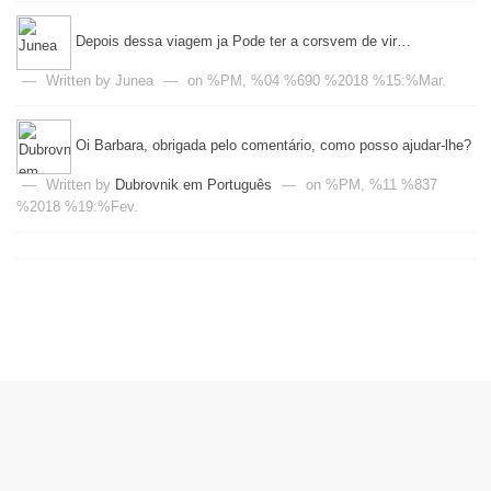
Depois dessa viagem ja Pode ter a corsvem de vir…
—
Written by Junea
—
on %PM, %04 %690 %2018 %15:%Mar.
Oi Barbara, obrigada pelo comentário, como posso ajudar-lhe?
—
Written by
Dubrovnik em Português
—
on %PM, %11 %837
%2018 %19:%Fev.