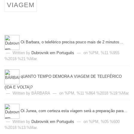
VIAGEM
Oi Barbara, o teleférico precisa pouco mais de 2 minutos…
—
Written by
Dubrovnik em Português
—
on %PM, %11 %955
%2018 %21:%Mar.
qUANTO TEMPO DEMORA A VIAGEM DE TELEFÉRICO
(IDA E VOLTA)?
—
Written by BÁRBARA
—
on %PM, %11 %864 %2018 %19:%Mar.
Oi Junea, com certeza esta viagem será a preparação para…
—
Written by
Dubrovnik em Português
—
on %PM, %05 %600
%2018 %13:%Mar.