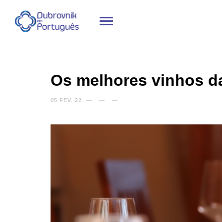
Os melhores vinhos d
05 FEV. 22
—
—
—