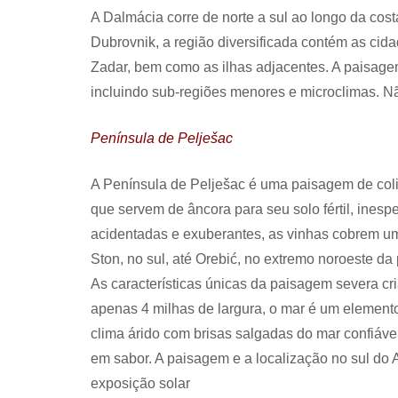
A Dalmácia corre de norte a sul ao longo da costa
Dubrovnik, a região diversificada contém as cida
Zadar, bem como as ilhas adjacentes. A paisagem
incluindo sub-regiões menores e microclimas. Nã
Península de Pelješac
A Península de Pelješac é uma paisagem de col
que servem de âncora para seu solo fértil, ine
acidentadas e exuberantes, as vinhas cobrem uma
Ston, no sul, até Orebić, no extremo noroeste da
As características únicas da paisagem severa c
apenas 4 milhas de largura, o mar é um elemento
clima árido com brisas salgadas do mar confiávei
em sabor. A paisagem e a localização no sul do A
exposição solar