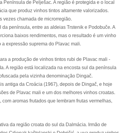
a Península de Pelješac. A região é protegida e o local
cia que produz vinhos tintos altamente valorizados.
s vezes chamada de microrregião.
 da península, entre as aldeias Trstenik e Podobuče. A
orciona baixos rendimentos, mas o resultado é um vinho
o a expressão suprema do Plavac mali.
ra a produção de vinhos tintos rubi de Plavac mali -
. A região está localizada na encosta sul da península
e ofuscada pela vizinha denominação Dingač.
is antiga da Croácia (1967), depois de Dingač, e hoje
ões de Plavac mali e um dos melhores vinhos croatas.
, com aromas frutados que lembram frutas vermelhas,
iva da região croata do sul da Dalmácia. Irmão de
des Crljenak kaštelanski e Dobričić, a uva produz vinhos