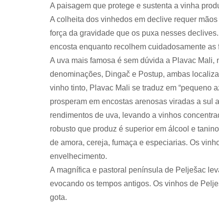
A paisagem que protege e sustenta a vinha produz
A colheita dos vinhedos em declive requer mão
força da gravidade que os puxa nesses declives
encosta enquanto recolhem cuidadosamente as f
A uva mais famosa é sem dúvida a Plavac Mali, na
denominações, Dingač e Postup, ambas localiza
vinho tinto, Plavac Mali se traduz em “pequeno 
prosperam em encostas arenosas viradas a sul a
rendimentos de uva, levando a vinhos concentrad
robusto que produz é superior em álcool e tanin
de amora, cereja, fumaça e especiarias. Os vin
envelhecimento.
A magnífica e pastoral península de Pelješac lev
evocando os tempos antigos. Os vinhos de Pelje
gota.