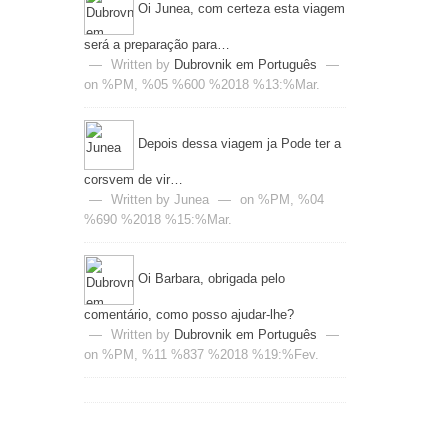
Oi Junea, com certeza esta viagem
será a preparação para…
—
Written by
Dubrovnik em Português
—
on %PM, %05 %600 %2018 %13:%Mar.
Depois dessa viagem ja Pode ter a
corsvem de vir…
—
Written by Junea
—
on %PM, %04
%690 %2018 %15:%Mar.
Oi Barbara, obrigada pelo
comentário, como posso ajudar-lhe?
—
Written by
Dubrovnik em Português
—
on %PM, %11 %837 %2018 %19:%Fev.