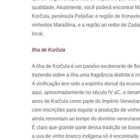
qualidade. Atualmente, você poderá encontrar Mar
Korčula, península Pelješac e região de Konavle
vinhedos Maraština, e a região ao redor de Zad
local.
Ilha de Korčula
A ilha de Korčula é um paraíso exuberante de flor
trazendo sobre a ilha uma fragrância distinta e i
A vinificação tem sido a espinha dorsal da eco
aqui, aproximadamente no século IV aC, e deram
anos de Korčula como parte do Império Veneziano
com inscrições para regular a produção de vinho d
ainda remontam ao tempo do domínio veneziano
É claro que grande parte dessa tradição se base
a uva de vinho branco indígena só é encontrada 