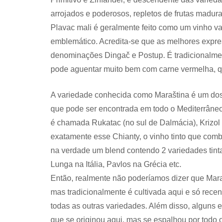
arrojados e poderosos, repletos de frutas madura
Plavac mali é geralmente feito como um vinho var
emblemático. Acredita-se que as melhores expr
denominações Dingač e Postup. É tradicionalme
pode aguentar muito bem com carne vermelha, q
A variedade conhecida como Maraština é um dos m
que pode ser encontrada em todo o Mediterrâneo, i
é chamada Rukatac (no sul de Dalmácia), Krizol (
exatamente esse Chianty, o vinho tinto que comb
na verdade um blend contendo 2 variedades tint
Lunga na Itália, Pavlos na Grécia etc.
Então, realmente não poderíamos dizer que Mara
mas tradicionalmente é cultivada aqui e só rece
todas as outras variedades. Além disso, alguns 
que se originou aqui, mas se espalhou por todo o