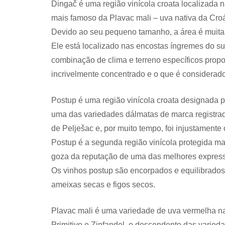
Dingač é uma região vinícola croata localizada n
mais famoso da Plavac mali – uva nativa da Croá
Devido ao seu pequeno tamanho, a área é muita
Ele está localizado nas encostas íngremes do sul
combinação de clima e terreno específicos prop
incrivelmente concentrado e o que é considerad
Postup é uma região vinícola croata designada pa
uma das variedades dálmatas de marca registrada
de Pelješac e, por muito tempo, foi injustament
Postup é a segunda região vinícola protegida ma
goza da reputação de uma das melhores express
Os vinhos postup são encorpados e equilibrados
ameixas secas e figos secos.
Plavac mali é uma variedade de uva vermelha nat
Primitivo e Zinfandel, e descendente das varieda