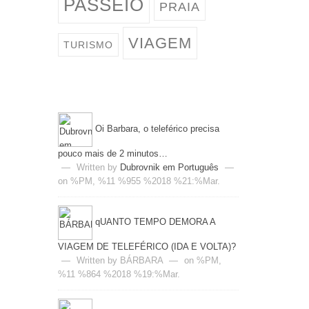
PASSEIO
PRAIA
VIAGEM
TURISMO
Oi Barbara, o teleférico precisa
pouco mais de 2 minutos…
—
Written by
Dubrovnik em Português
—
on %PM, %11 %955 %2018 %21:%Mar.
qUANTO TEMPO DEMORA A
VIAGEM DE TELEFÉRICO (IDA E VOLTA)?
—
Written by BÁRBARA
—
on %PM,
%11 %864 %2018 %19:%Mar.