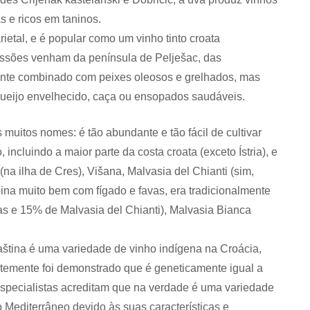
s e ricos em taninos.
ietal, e é popular como um vinho tinto croata
essões venham da península de Pelješac, das
nte combinado com peixes oleosos e grelhados, mas
ueijo envelhecido, caça ou ensopados saudáveis.
uitos nomes: é tão abundante e tão fácil de cultivar
ncluindo a maior parte da costa croata (exceto Ístria), e
na ilha de Cres), Višana, Malvasia del Chianti (sim,
ina muito bem com fígado e favas, era tradicionalmente
as e 15% de Malvasia del Chianti), Malvasia Bianca
ština é uma variedade de vinho indígena na Croácia,
ntemente foi demonstrado que é geneticamente igual a
especialistas acreditam que na verdade é uma variedade
 Mediterrâneo devido às suas características e